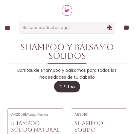
RUTINAS SIMPLES, EFECTIVAS Y NATURALES
Inicio
Productos capilares
Shampoo y bálsamo sólidos
Shampoo y bálsamo
sólidos
Barritas de shampoo y bálsamos para todas las
necesidades de tu cabello
Filtros
AR2009
|
Abeja Reina
AR2010
|
SHAMPOO
SHAMPOO
SÓLIDO NATURAL
SÓLIDO