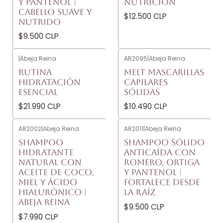
Y PANTENOL |
NUTRICIÓN
CABELLO SUAVE Y
$12.500 CLP
NUTRIDO
$9.500 CLP
|
Abeja Reina
AR2095
|
Abeja Reina
RUTINA
MELT MASCARILLAS
HIDRATACIÓN
CAPILARES
ESENCIAL
SÓLIDAS
$21.990 CLP
$10.490 CLP
AR2002
|
Abeja Reina
AR2011
|
Abeja Reina
SHAMPOO
SHAMPOO SÓLIDO
HIDRATANTE
ANTICAÍDA CON
NATURAL CON
ROMERO, ORTIGA
ACEITE DE COCO,
Y PANTENOL |
MIEL Y ÁCIDO
FORTALECE DESDE
HIALURÓNICO |
LA RAÍZ
ABEJA REINA
$9.500 CLP
$7.990 CLP