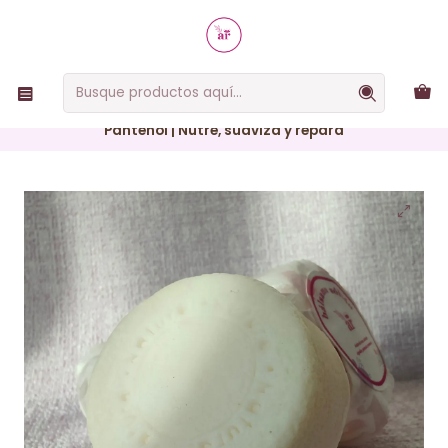
RUTINAS SIMPLES, EFECTIVAS Y NATURALES
Inicio
Productos capilares
Shampoo y bálsamo sólidos
Bálsamo Sólido Capilar con Aceite de Coco, Algodón y
Pantenol | Nutre, suaviza y repara