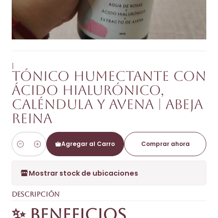
|
Tónico Humectante con
Ácido Hialurónico,
Caléndula y Avena | Abeja
Reina
Agregar al Carro
Comprar ahora
Cantidad
Mostrar stock de ubicaciones
DESCRIPCIÓN
✨ Beneficios