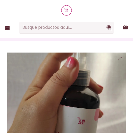
RUTINAS SIMPLES, EFECTIVAS Y NATURALES
Inicio
Rutinas
Rutinas faciales
Rutina piel sensible
Tónico Humectante con Ácido Hialurónico, Caléndula y
Avena | Abeja Reina