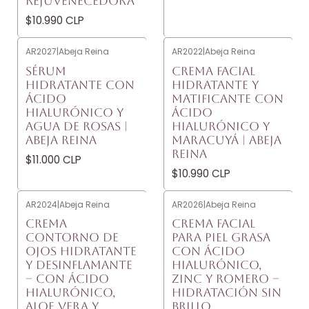
REJUVENECEDORA
$10.990 CLP
AR2027
|
Abeja Reina
AR2022
|
Abeja Reina
SÉRUM
CREMA FACIAL
HIDRATANTE CON
HIDRATANTE Y
ÁCIDO
MATIFICANTE CON
HIALURÓNICO Y
ÁCIDO
AGUA DE ROSAS |
HIALURÓNICO Y
ABEJA REINA
MARACUYÁ | ABEJA
REINA
$11.000 CLP
$10.990 CLP
AR2024
|
Abeja Reina
AR2026
|
Abeja Reina
CREMA
CREMA FACIAL
CONTORNO DE
PARA PIEL GRASA
OJOS HIDRATANTE
CON ÁCIDO
Y DESINFLAMANTE
HIALURÓNICO,
– CON ÁCIDO
ZINC Y ROMERO –
HIALURÓNICO,
HIDRATACIÓN SIN
ALOE VERA Y
BRILLO