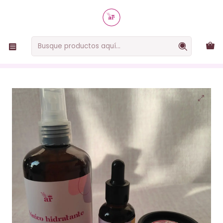
RUTINAS SIMPLES, EFECTIVAS Y NATURALES
Inicio
Rutinas
Rutinas faciales
Rutina antiage
Rutina facial antiage – Nutre, revitaliza y devuelve
luminosidad a tu piel